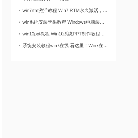
win7rtm激活教程 Win7 RTM永久激活，别瞎折腾！教你一步到位稳如老狗
win系统安装苹果教程 Windows电脑装苹果系统？手把手教你搞定“黑苹果”
win10ppt教程 Win10系统PPT制作教程：母版设置与实用技巧，提升演示文稿专业性
系统安装教程win7在线 看这里！Win7在线安装全攻略，工程师教你一步步搞定系统