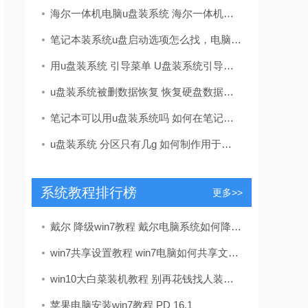
海尔一体机电脑u盘装系统 海尔一体机电脑U盘安装系统全攻略：简单步骤轻松搞定
笔记本装系统u盘启动选项怎么找，电脑u盘启动按键设置教程
用u盘装系统 引导菜单 U盘装系统引导菜单怎么设置？识别不了U盘怎么办？
u盘装系统被删数据恢复 恢复硬盘数据的有效方法及常见问题解决技巧全解析
笔记本可以用u盘装系统吗 如何在笔记本电脑上用U盘重装系统？System Home U盘重装Win10教程
u盘装系统 分区只有几g 如何制作用于系统安装的U盘启动盘
系统教程排行榜
更多>>
戴尔 降级win7教程 戴尔电脑系统如何降级到win7？这里有详细教程及准备要点
win7共享设置教程 win7电脑如何共享文件 Win7电脑共享文件操作方法[详细]
win10大白菜装机教程 别再花钱找人装系统啦！超简易U盘装Windows，重装不求人
苹果电脑安装win7教程 PD 16.1