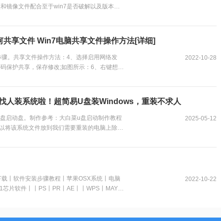
和镜像文件配合至于win7是否破解以及版本
这启动盘后，咱就对电脑来一波操作...
如何共享文件 Win7电脑共享文件操作方法[详细]
步骤。共享文件操作方法：4、选择启用网络发
2022-10-28
码保护共享，保存修改;如图所示：6、右键想要
如图所示：9、此时共享端就设置完成了，在另外
-4)，就可以看到共享的文件了。...
钱找人装系统啦！超简易U盘装Windows，重装不求人
U盘启动盘。制作参考：大白菜u盘启动制作教程
2025-05-12
以将该系统文件放到我们需要重装的电脑上除了
一键装机”工具。...
下载丨软件安装步骤教程丨苹果OSX系统丨电脑
2022-10-22
片软件丨丨PS丨PR丨AE丨丨WPS丨MAYA
装教程】，在公众号里回复里面的关键词，获取图
c电脑，查看是M芯片或Intel芯片Mac系统，
软件...