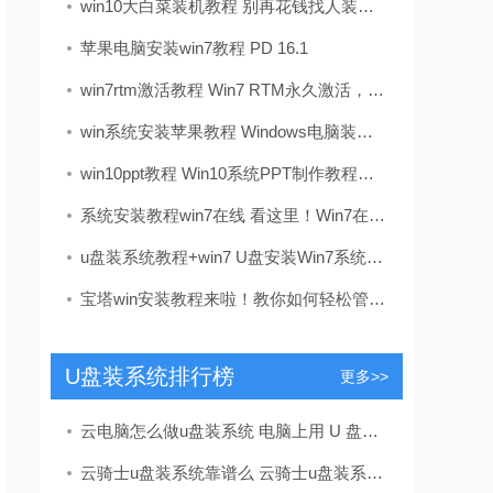
win10大白菜装机教程 别再花钱找人装系统啦！超简易U盘装Windows，重装不求人
苹果电脑安装win7教程 PD 16.1
win7rtm激活教程 Win7 RTM永久激活，别瞎折腾！教你一步到位稳如老狗
win系统安装苹果教程 Windows电脑装苹果系统？手把手教你搞定“黑苹果”
win10ppt教程 Win10系统PPT制作教程：母版设置与实用技巧，提升演示文稿专业性
系统安装教程win7在线 看这里！Win7在线安装全攻略，工程师教你一步步搞定系统
u盘装系统教程+win7 U盘安装Win7系统教程：从工具准备到完成安装，让老旧电脑重获新生
宝塔win安装教程来啦！教你如何轻松管理服务器
U盘装系统排行榜
更多>>
云电脑怎么做u盘装系统 电脑上用 U 盘装系统的详细步骤及注意事项
云骑士u盘装系统靠谱么 云骑士u盘装系统靠谱吗？揭秘一键重装背后的真相