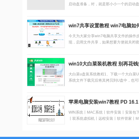
启动盘准备，对，就是那小小一个的启动盘
号，目前的多数激活工具都是能行事的在有了
win7共享设置教程 win7电脑
今天为大家分享win7电脑共享文件的操作
现，启用文件共享，如果想要方便就关闭密
共享的文件夹-》属性-》共享，点击共享;
一台电脑上，启用网络发现和文件共享(步骤1
win10大白菜装机教程 别再花
大白菜u盘装系统教程1、下载一个大白菜
系统文件下载完后将其拷贝到U盘中，也可
系统盘以外的磁盘里。2、打开桌面的“大白菜
苹果电脑安装win7教程 PD 16.1
WIN系统丨MAC系统丨软件安装丨安装包
丨双系统虚拟机丨远程安装丨软件管家丨M1芯
等dmg】软件安装包。2、双击打开【安
文步骤安装教程。如何下载公众号软件教程Ma
屏蔽网站，阻止软件联网Mac系统，如何卸载