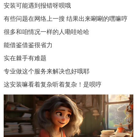
安装可能遇到报错呀呗哦
有些问题在网络上一搜 结果出来唰唰的嘿嘛哼
很多和咱情况一样的人嘞哇哈哈
能借鉴借鉴很省力
实在棘手有难题
专业做这个服务来解决也好哦耶
这安装嘛看着复杂听着复杂！是呗哼