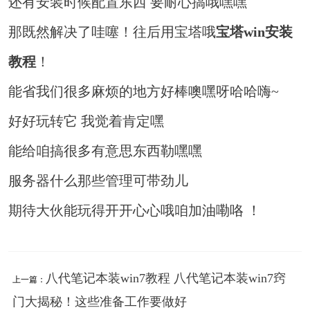
还有安装时候配置东西 要耐心搞哦嘿嘿
那既然解决了哇噻！往后用宝塔哦
宝塔win安装
教程
！
能省我们很多麻烦的地方好棒噢嘿呀哈哈嗨~
好好玩转它 我觉着肯定嘿
能给咱搞很多有意思东西勒嘿嘿
服务器什么那些管理可带劲儿
期待大伙能玩得开开心心哦咱加油嘞咯 ！
八代笔记本装win7教程 八代笔记本装win7窍
上一篇：
门大揭秘！这些准备工作要做好