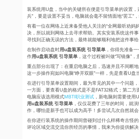
装系统用U盘，当中的关键所在便是引导菜单的设置，这
兵”，要是设置不妥当，电脑就会毫不留情面地“罢工”，
有着一位在网络上近来备受他人关注的“全网最听劝妈
决，所以就到网络上去寻求帮助。其实安装系统这件事
寻找到正确无误的方法，最终就能够顺利地把这件事给
在制作启动盘时
用u盘装系统 引导菜单
，你得先准备一
作
用u盘装系统 引导菜单
，这个过程被叫做“写镜像”
重点部分出现了：在重启电脑之后，迅速并且不间断地用
这一步操作宛如叫电脑“睁开双眼”一样，先是查看U
在进行引导菜单设置期间，最为常见的其中一个问题，
一方面，要查看U盘的格式是不是FAT32格式；第二
电脑应该选用模式
MBTI职业测试
，新电脑则需要使用U
用u盘装系统 引导菜单
，仅仅花费了三年的时间，就演
作，哪怕是新手也可以成为高手！多尝试几次自然就会
在你进行装系统的操作期间曾碰到过什么样稀奇古怪的
评论区域交流交流你所经历的事情，我来为你提供解决