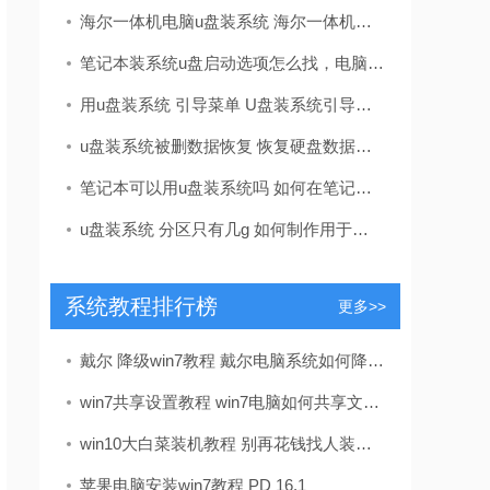
海尔一体机电脑u盘装系统 海尔一体机电脑U盘安装系统全攻略：简单步骤轻松搞定
笔记本装系统u盘启动选项怎么找，电脑u盘启动按键设置教程
用u盘装系统 引导菜单 U盘装系统引导菜单怎么设置？识别不了U盘怎么办？
u盘装系统被删数据恢复 恢复硬盘数据的有效方法及常见问题解决技巧全解析
笔记本可以用u盘装系统吗 如何在笔记本电脑上用U盘重装系统？System Home U盘重装Win10教程
u盘装系统 分区只有几g 如何制作用于系统安装的U盘启动盘
系统教程排行榜
更多>>
戴尔 降级win7教程 戴尔电脑系统如何降级到win7？这里有详细教程及准备要点
win7共享设置教程 win7电脑如何共享文件 Win7电脑共享文件操作方法[详细]
win10大白菜装机教程 别再花钱找人装系统啦！超简易U盘装Windows，重装不求人
苹果电脑安装win7教程 PD 16.1