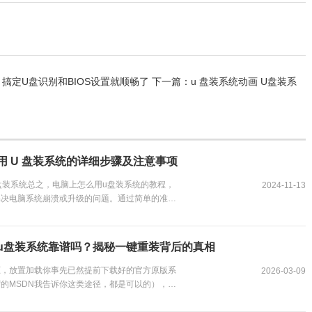
，搞定U盘识别和BIOS设置就顺畅了
下一篇：
u 盘装系统动画 U盘装系
用 U 盘装系统的详细步骤及注意事项
盘装系统总之，电脑上怎么用u盘装系统的教程，
2024-11-13
解决电脑系统崩溃或升级的问题。通过简单的准备
盘来装系统。...
士u盘装系统靠谱吗？揭秘一键重装背后的真相
驱，放置加载你事先已然提前下载好的官方原版系
2026-03-09
的MSDN我告诉你这类途径，都是可以的），而
步地去进行操作。...