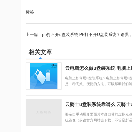
标签：
上一篇：
pe打不开u盘装系统 PE打不开U盘装系统？别慌
统动画原理详解，制作酷炫启动盘教程
相关文章
云电脑怎么做u盘装系统 电脑上
电脑上如何用u盘装系统？电脑上如何用u
是一种高效、便捷的方法，可以帮助我们
工作和步骤，我们可以轻松地在电脑上使用U
云骑士u盘装系统靠谱么 云骑
要亲自手动展开里面其本身自带的虚拟光
统镜像（前往官方网站去下载，不管是所谓
后亲自手动点击打开安装程序，按照顺序一步