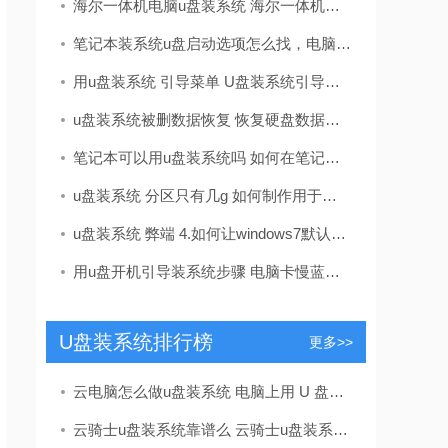
海尔一体机电脑u盘装系统 海尔一体机电脑U盘安装系统全攻略：简单步骤轻松搞定
笔记本装系统u盘启动选项怎么找，电脑u盘启动按键设置教程
用u盘装系统 引导菜单 U盘装系统引导菜单怎么设置？识别不了U盘怎么办？
u盘装系统被删数据恢复 恢复硬盘数据的有效方法及常见问题解决技巧全解析
笔记本可以用u盘装系统吗 如何在笔记本电脑上用U盘重装系统？System Home U盘重装Win10教程
u盘装系统 分区只有几g 如何制作用于系统安装的U盘启动盘
u盘装系统 弊端 4.如何让windows7默认以管理员身份打开所有程序
用u盘开机引导装系统步骤 电脑卡慢蓝屏？手把手教你用U盘重装Win10/11系统，详细步骤一看就会
U盘装系统排行榜
更多>>
云电脑怎么做u盘装系统 电脑上用 U 盘装系统的详细步骤及注意事项
云骑士u盘装系统靠谱么 云骑士u盘装系统靠谱吗？揭秘一键重装背后的真相