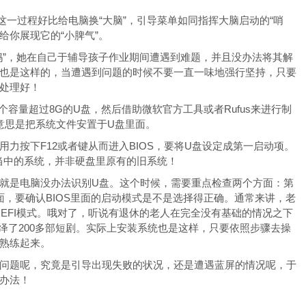
一过程好比给电脑换“大脑”，引导菜单如同指挥大脑启动的“哨
给你展现它的“小脾气”。
妈”，她在自己于辅导孩子作业期间遭遇到难题，并且没办法将其解
也是这样的，当遭遇到问题的时候不要一直一味地强行坚持，只要
处理好！
个容量超过8G的U盘，然后借助微软官方工具或者Rufus来进行制
，意思是把系统文件安置于U盘里面。
力按下F12或者键从而进入BIOS，要将U盘设定成第一启动项。
盘当中的系统，并非硬盘里原有的旧系统！
就是电脑没办法识别U盘。这个时候，需要重点检查两个方面：第
方面，要确认BIOS里面的启动模式是不是选择得正确。通常来讲，老
EFI模式。哦对了，听说有退休的老人在完全没有基础的情况之下
绎了200多部短剧。实际上安装系统也是这样，只要依照步骤去操
熟练起来。
问题呢，究竟是引导出现失败的状况，还是遭遇蓝屏的情况呢，于
办法！